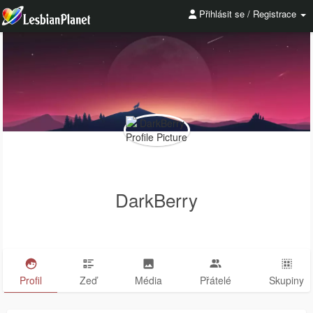
Přihlásit se / Registrace
DarkBerry
Profil
Zeď
Média
Přátelé
Skupiny