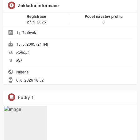
Základní informace
Registrace
Počet návštěv profilu
27. 9. 2025
8
1
příspěvek
15. 5. 2005 (21 let)
鸡
Kohout
♉︎
Býk
Nigérie
6. 8. 2026 18:52
Fotky
1