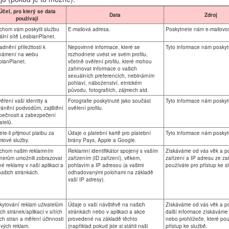
Účel, pro který se data
Data
Zdroj
používají
chom vám poskytli službu
E-mailová adresa.
Poskytnete nám e-mailovo
ální sítě LesbianPlanet.
dnění příležitosti k
Nepovinné informace, které se
Tyto informace nám poskyt
námení na webu
rozhodnete uvést ve svém profilu,
bianPlanet.
včetně ověření profilu, které mohou
zahrnovat informace o vašich
sexuálních preferencích, nebinárním
pohlaví, náboženství, etnickém
původu, fotografiích, zájmech atd.
ěření vaší identity a
Fotografie poskytnuté jako součást
Tyto informace nám poskyt
ránění podvodům, zajištění
ověření profilu.
pečnosti a zabezpečení
atelů.
te-li přijmout platbu za
Údaje o platební kartě pro platební
Tyto informace nám poskyt
iové služby.
brány Pays, Apple a Google.
chom našim reklamním
Reklamní identifikátor spojený s vaším
Získáváme od vás věk a po
nerům umožnili zobrazovat
zařízením (ID zařízení), věkem,
zařízení a IP adresu ze zař
né reklamy v naší aplikaci a
pohlavím a IP adresou (a vašimi
používáte pro přístup ke s
ašich stránkách.
odhadovanými polohami na základě
vaší IP adresy).
kytování reklam uživatelům
Údaje o vaší návštěvě na našich
Získáváme od vás věk a po
ch stránek/aplikací v sítích
stránkách nebo v aplikaci a akce
další informace získáváme 
ích stran a měření účinnosti
provedené na základě těchto
nebo prohlížeče, které pou
vých reklam.
(například pokud jste si stáhli naši
přístup ke službě.