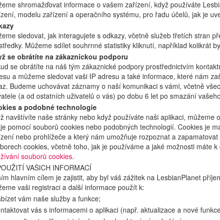
eme shromažďovat informace o vašem zařízení, když používáte Lesbian
ízení, modelu zařízení a operačního systému, pro řadu účelů, jak je u
kazy
eme sledovat, jak interagujete s odkazy, včetně služeb třetích stran p
středky. Můžeme sdílet souhrnné statistiky kliknutí, například kolikrát b
ž se obrátíte na zákaznickou podporu
ud se obrátíte na náš tým zákaznické podpory prostřednictvím kontakt
esu a můžeme sledovat vaši IP adresu a také informace, které nám za
az. Budeme uchovávat záznamy o naší komunikaci s vámi, včetně všech 
vatele (a od ostatních uživatelů o vás) po dobu 6 let po smazání vašeho
kies a podobné technologie
ž navštívíte naše stránky nebo když používáte naši aplikaci, můžeme
je pomocí souborů cookies nebo podobných technologií. Cookies je mal
ízení nebo prohlížeče a který nám umožňuje rozpoznat a zapamatovat si
borech cookies, včetně toho, jak je používáme a jaké možnosti máte k 
žívání souborů cookies
.
POUŽITÍ VAŠICH INFORMACÍ
ím hlavním cílem je zajistit, aby byl váš zážitek na LesbianPlanet příj
eme vaši registraci a další informace použít k:
abízet vám naše služby a funkce;
ontaktovat vás s informacemi o aplikaci (např. aktualizace a nové funkce