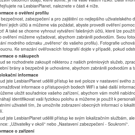
řejňujete na LesbianPlanet, naleznete v části 4 níže.
ormace o ověření profilu
 bezpečnost, zabezpečení a pro zajištění co nejlepšího uživatelského
ření jejich účtů a můžeme vás požádat, abyste provedli ověření pomocí f
ot! A také se chceme vyhnout vytváření falešných účtů, které lze použí
o ověření můžeme vyžadovat, abychom zabránili podvodům. Svou fotogr
dání modrého odznaku „ověřeno“ do vašeho profilu). Fotografie uchová
oucnu. Ke smazání ověřovacích fotografií dojde v případě, pokud odstr
ormace o nákupech
ud se rozhodnete zakoupit některou z našich prémiových služeb, zpra
tební brány a bezpečně je uchováme, abychom zabránili podvodům a ta
lokační informace
ud jste LesbianPlanet udělili přístup ke své poloze v nastavení svého 
omažďovat informace o přístupových bodech WiFi a také další informac
ůžeme uložit souřadnice vašeho zařízení, abychom vám mohli nabídnou
áhají identifikovat vaši fyzickou polohu a můžeme je použít k personali
atními uživateli tím, že umožníte zobrazení obecných informací o lokalitě
í.
ud jste LesbianPlanet udělili přístup ke svým lokalizačním službám, ale
ánce: „Uživatelky v okolí“ nebo „Nastavení zabezpečení - Soukromí“.
ormace o zařízení