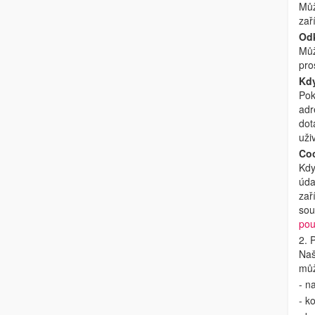
Můž
zař
Od
Můž
pro
Kdy
Pok
adr
dot
uži
Coo
Kdy
úda
zař
sou
pou
2. 
Naš
můž
- n
- k