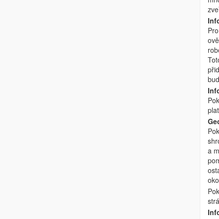
zve
Inf
Pro
ově
rob
Tot
při
bud
Inf
Pok
pla
Geo
Pok
shr
a m
pom
ost
okol
Pok
str
Inf