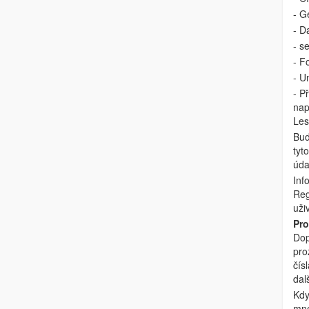
- G
- D
- s
- F
- U
- P
nap
Les
Bud
tyt
úda
Inf
Reg
uživ
Pro
Dop
pro
čís
dal
Kdy
mno