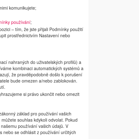
 nimi komunikujete;
ínky používání
;
ici – tím, že jste přijali Podmínky použití
oupit prostřednictvím Nastavení nebo
rmací nahraných do uživatelských profilů) a
žíváme kombinaci automatických systémů a
kazují, že pravděpodobně došlo k porušení
ivatele bude omezen a/nebo zablokován.
tí.
vyhrazujeme si právo ukončit nebo omezit
zákonný základ pro používání vašich
, můžete souhlas kdykoli odvolat. Pokud
 našemu používání vašich údajů. V
 nebo se odhlásit z používání určitých