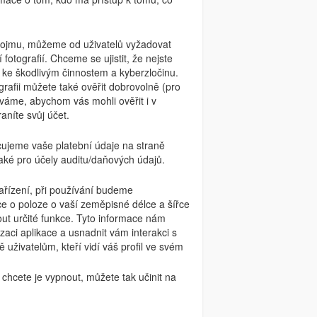
 dojmu, můžeme od uživatelů vyžadovat
otografií. Chceme se ujistit, že nejste
t ke škodlivým činnostem a kyberzločinu.
afii můžete také ověřit dobrovolně (pro
váme, abychom vás mohli ověřit i v
aníte svůj účet.
cujeme vaše platební údaje na straně
ké pro účely auditu/daňových údajů.
zařízení, při používání budeme
e o poloze o vaší zeměpisné délce a šířce
t určité funkce. Tyto informace nám
zaci aplikace a usnadnit vám interakci s
 uživatelům, kteří vidí váš profil ve svém
 chcete je vypnout, můžete tak učinit na