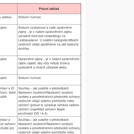
Právní základ
u adresu.
Smluvní nutnost.
ujete.
Smluvní nezbytnost a naše oprávněné
zájmy – je v našem oprávněném zájmu
usnadnit možnosti networkingu na
Lesbianplanet. U zvláštní kategorie/citlivých
osobních údajů spoléháme na váš výslovný
souhlas.
ujete.
Oprávněné zájmy – je v našem oprávněném
zájmu zajistit, aby účty nebyly zřízeny
podvodně a chránit uživatele webu.
ujete.
Smluvní nutnost.
hlaví a ID
Souhlas – jak uvádíte v předvolbách
ízení, které
Nastavení soukromí/Nastavení souborů
lužbě.
cookies a prostřednictvím předvoleb ochrany
osobních údajů vašeho prohlížeče nebo
zařízení (pokud to vyžaduje výrobce vašeho
zařízení (například zařízení Apple
používající iOS 14.5).
hlaví a
Souhlas – jak uvádíte v předvolbách
ze zařízení
Nastavení soukromí/Nastavení souborů
žíváte pro
cookies a prostřednictvím předvoleb ochrany
osobních údajů vašeho prohlížeče nebo