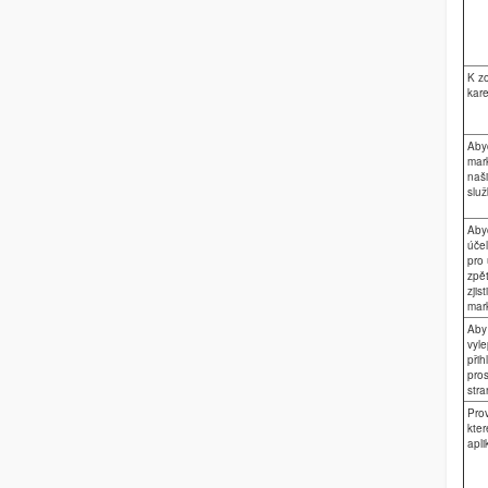
K z
kare
Aby
mar
naš
slu
Aby
úče
pro 
zpě
zjis
mar
Aby 
vyle
přih
pros
stra
Pro
kte
apli