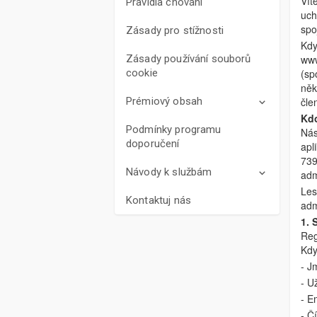
Vít
Pravidla chování
uch
spo
Zásady pro stížnosti
Kdy
Zásady používání souborů
www
cookie
(sp
něk
Prémiový obsah
čle
Kd
Podmínky programu
Nás
doporučení
apl
739
Návody k službám
adm
Les
Kontaktuj nás
adm
1.
Reg
Kdy
- J
- U
- E
- Č