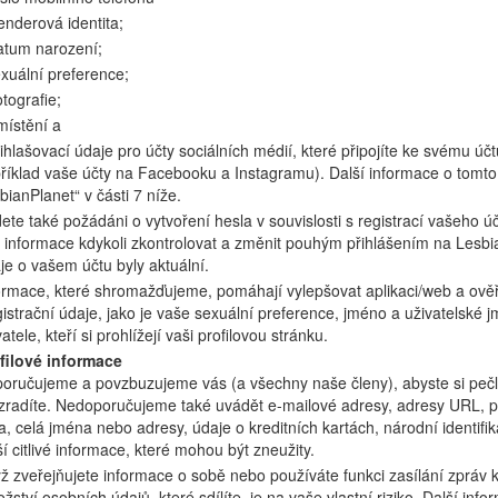
enderová identita;
atum narození;
exuální preference;
otografie;
místění a
řihlašovací údaje pro účty sociálních médií, které připojíte ke svému ú
říklad vaše účty na Facebooku a Instagramu). Další informace o tomto n
bianPlanet“ v části 7 níže.
ete také požádáni o vytvoření hesla v souvislosti s registrací vašeho ú
o informace kdykoli zkontrolovat a změnit pouhým přihlášením na Lesbia
je o vašem účtu byly aktuální.
ormace, které shromažďujeme, pomáhají vylepšovat aplikaci/web a ověřov
istrační údaje, jako je vaše sexuální preference, jméno a uživatelské j
atele, kteří si prohlížejí vaši profilovou stránku.
filové informace
oručujeme a povzbuzujeme vás (a všechny naše členy), abyste si pečli
zradíte. Nedoporučujeme také uvádět e-mailové adresy, adresy URL, po
la, celá jména nebo adresy, údaje o kreditních kartách, národní identifik
ší citlivé informace, které mohou být zneužity.
ž zveřejňujete informace o sobě nebo používáte funkci zasílání zpráv ke
žství osobních údajů, které sdílíte, je na vaše vlastní riziko. Další in