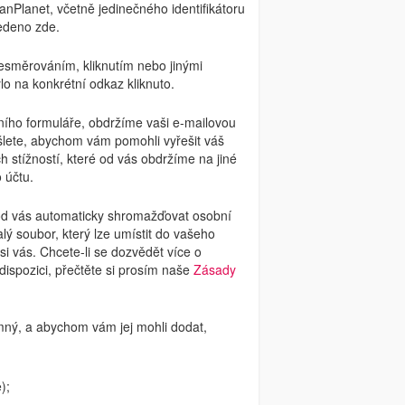
Planet, včetně jedinečného identifikátoru
vedeno zde.
řesměrováním, kliknutím nebo jinými
ylo na konkrétní odkaz kliknuto.
ního formuláře, obdržíme vaši e-mailovou
šlete, abychom vám pomohli vyřešit váš
stížností, které od vás obdržíme na jiné
 účtu.
 od vás automaticky shromažďovat osobní
ý soubor, který lze umístit do vašeho
 vás. Chcete-li se dozvědět více o
dispozici, přečtěte si prosím naše
Zásady
emný, a abychom vám jej mohli dodat,
);