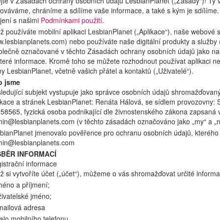
ejte v Zásadách ochrany osobních údajů LesbianPlanet („Zásady“)! Ty v
ováváme, chráníme a sdílíme vaše informace, a také s kým je sdílíme. 
jení s našimi
Podmínkami použití
.
ž používáte mobilní aplikaci LesbianPlanet („Aplikace“), naše webové 
.lesbianplanets.com) nebo používáte naše digitální produkty a služby
olečně označované v těchto Zásadách ochrany osobních údajů jako na
teré informace. Kromě toho se můžete rozhodnout používat aplikaci neb
ny LesbianPlanet, včetně vašich přátel a kontaktů („Uživatelé“).
o jsme
ledující subjekt vystupuje jako správce osobních údajů shromažďovan
ikace a stránek LesbianPlanet: Renáta Hálová, se sídlem provozovny: 
58565, fyzická osoba podnikající dle živnostenského zákona zapsaná v
in@lesbianplanets.com
(v těchto zásadách označováno jako „my“ a „n
bianPlanet jmenovalo pověřence pro ochranu osobních údajů, kterého 
in@lesbianplanets.com
 SBĚR INFORMACÍ
istrační informace
ž si vytvoříte účet („účet“), můžeme o vás shromažďovat určité informac
méno a příjmení;
živatelské jméno;
mailová adresa
íslo mobilního telefonu