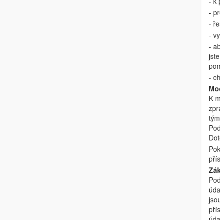
- k
- p
- ř
- v
- a
jst
pom
- c
Mo
K m
zpr
tým
Pod
Dot
Pok
pří
Zák
Pod
úda
jso
pří
úda