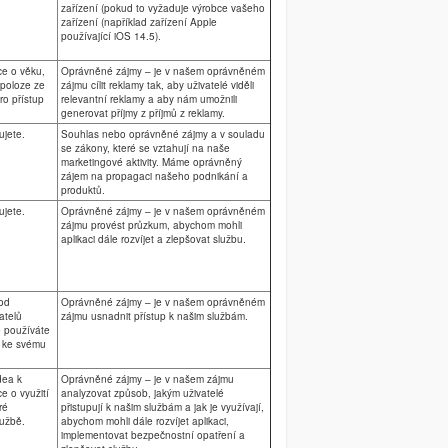
zařízení (pokud to vyžaduje výrobce vašeho
zařízení (například zařízení Apple
používající iOS 14.5).
e o věku,
Oprávněné zájmy – je v našem oprávněném
 poloze ze
zájmu cílit reklamy tak, aby uživatelé viděli
ro přístup
relevantní reklamy a aby nám umožnili
generovat příjmy z příjmů z reklamy.
ujete.
Souhlas nebo oprávněné zájmy a v souladu
se zákony, které se vztahují na naše
marketingové aktivity. Máme oprávněný
zájem na propagaci našeho podnikání a
produktů.
ujete.
Oprávněné zájmy – je v našem oprávněném
zájmu provést průzkum, abychom mohli
aplikaci dále rozvíjet a zlepšovat službu.
od
Oprávněné zájmy – je v našem oprávněném
atelů
zájmu usnadnit přístup k našim službám.
ré používáte
í ke svému
dea k
Oprávněné zájmy – je v našem zájmu
e o využití
analyzovat způsob, jakým uživatelé
ré
přistupují k našim službám a jak je využívají,
lužbě.
abychom mohli dále rozvíjet aplikaci,
implementovat bezpečnostní opatření a