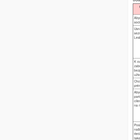
Aby
soci
Usna
sez
Les
K ov
zab
bez
uživ
Chce
prém
Aby
part
cíle
na n
Pos
naši
třet
tako