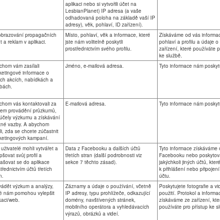
aplikaci nebo si vytvořili účet na
LesbianPlanet) IP adresa (a vaše
odhadovaná poloha na základě vaší IP
adresy), věk, pohlaví, ID zařízení).
obrazování propagačních
Místo, pohlaví, věk a informace, které
Získáváme od vás informac
t a reklam v aplikaci.
jste nám volitelně poskytli
pohlaví a profilu a údaje o
prostřednictvím svého profilu.
zařízení, které používáte p
ke službě.
chom vám zasílali
Jméno, e-mailová adresa.
Tyto informace nám poskyt
ketingové informace o
ich akcích, nabídkách a
žbách.
chom vás kontaktovali za
E-mailová adresa.
Tyto informace nám poskyt
lem provádění průzkumů,
účely výzkumu a získávání
tné vazby. A abychom
tili, zda se chcete zúčastnit
ketingových kampaní.
uživatelé mohli vytvářet a
Data z Facebooku a dalších účtů
Tyto informace získáváme 
pšovat svůj profil a
třetích stran (další podrobnosti viz
Facebooku nebo poskytov
lašovat se do aplikace
sekce 7 těchto zásad).
jakýchkoli jiných účtů, kte
třednictvím účtů třetích
k přihlášení nebo připojen
n.
účtu.
vádět výzkum a analýzy,
Záznamy a údaje o používání, včetně
Poskytujete fotografie a vi
ré nám pomohou vylepšit
IP adresy, typu prohlížeče, odkazující
použití. Protokol a informac
kaci/web.
domény, navštívených stránek,
získáváme ze zařízení, kte
mobilního operátora a vyhledávacích
používáte pro přístup ke s
výrazů, obrázků a videí.