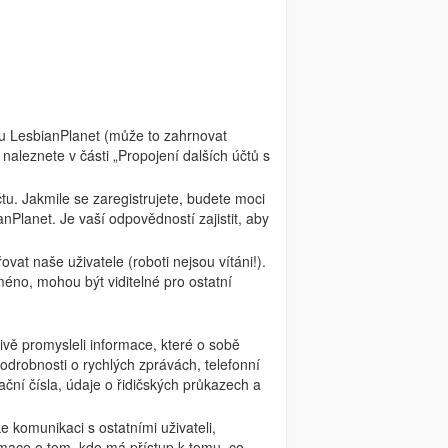
čtu LesbianPlanet (může to zahrnovat
aleznete v části „Propojení dalších účtů s
čtu. Jakmile se zaregistrujete, budete moci
nPlanet. Je vaší odpovědností zajistit, aby
at naše uživatele (roboti nejsou vítáni!).
méno, mohou být viditelné pro ostatní
vě promysleli informace, které o sobě
drobnosti o rychlých zprávách, telefonní
ační čísla, údaje o řidičských průkazech a
 komunikaci s ostatními uživateli,
formace o tom, kdo má přístup k tomu, co