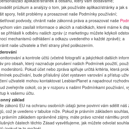
 personalizaci aplikace/stránek a obsahu, který vám dodáváme;
rovádět průzkum a analýzy o tom, jak používáte aplikaci/stránky a jak s
ešit spory, řešit problémy a prosazovat naše Podmínky používání;
yšetřovat podvody, chránit naše zákonná práva a prosazovat naše
Podm
bychom vám zasílali informace o akcích a nabídkách, které máme k dispoz
e se přihlásili k odběru našich zpráv (z marketingu můžete kdykoli odst
ocí mechanismů odhlášení a odkazu uvedeného v každé zprávě); a
hránit naše uživatele a třetí strany před poškozením.
derování
onitorování a kontrole účtů (včetně fotografií a jakýchkoli dalších info
áv pro obsah, který naznačuje porušení našich Podmínek použití, pou
 moderátorů. Pokud účet nebo zpráva splňuje určitá kritéria, která pro
mínek používání, bude příslušný účet vystaven varování a přístup už
čení uživatelé mohou kontaktovat LesbianPlanet a napadnout rozhodnu
ud zveřejníte cokoli, co je v rozporu s našimi Podmínkami používání, 
stup k vašemu účtu.
onný základ
le zákonů EU na ochranu osobních údajů jsme povinni vám sdělit náš 
jů, což je uvedeno v tabulce níže. Pokud je právním základem souhlas
u právním základem oprávněné zájmy, máte právo vznést námitku proti
slušných částech těchto Zásad vysvětlujeme, jak můžete odvolat souhlas
jů (pokud je to možné).