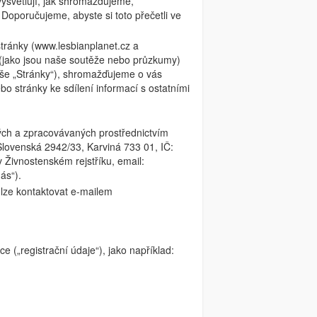
ysvětlují, jak shromažďujeme,
Doporučujeme, abyste si toto přečetli ve
stránky (www.lesbianplanet.cz a
 (jako jsou naše soutěže nebo průzkumy)
še „Stránky“), shromažďujeme o vás
o stránky ke sdílení informací s ostatními
ých a zpracovávaných prostřednictvím
Slovenská 2942/33, Karviná 733 01, IČ:
 Živnostenském rejstříku, email:
ás“).
lze kontaktovat e-mailem
e („registrační údaje“), jako například: