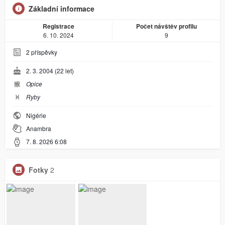
Základní informace
Registrace
Počet návštěv profilu
6. 10. 2024
9
2
příspěvky
2. 3. 2004 (22 let)
猴
Opice
♓︎
Ryby
Nigérie
Anambra
7. 8. 2026 6:08
Fotky
2