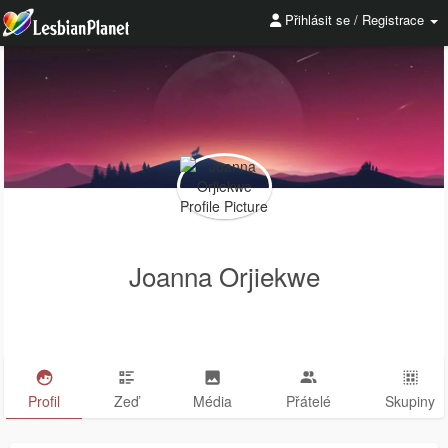
Přihlásit se / Registrace
Joanna Orjiekwe
Profil
Zeď
Média
Přátelé
Skupiny