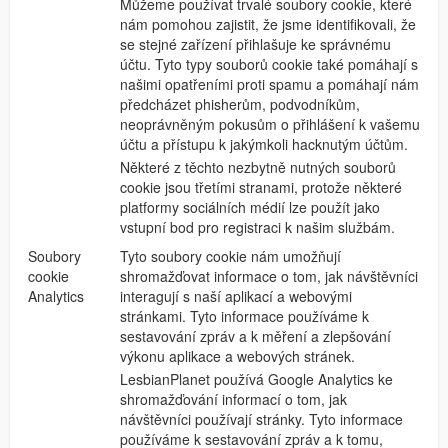
Můžeme používat trvalé soubory cookie, které
nám pomohou zajistit, že jsme identifikovali, že
se stejné zařízení přihlašuje ke správnému
účtu. Tyto typy souborů cookie také pomáhají s
našimi opatřeními proti spamu a pomáhají nám
předcházet phisherům, podvodníkům,
neoprávněným pokusům o přihlášení k vašemu
účtu a přístupu k jakýmkoli hacknutým účtům.
Některé z těchto nezbytně nutných souborů
cookie jsou třetími stranami, protože některé
platformy sociálních médií lze použít jako
vstupní bod pro registraci k našim službám.
Soubory
Tyto soubory cookie nám umožňují
cookie
shromažďovat informace o tom, jak návštěvníci
Analytics
interagují s naší aplikací a webovými
stránkami. Tyto informace používáme k
sestavování zpráv a k měření a zlepšování
výkonu aplikace a webových stránek.
LesbianPlanet používá Google Analytics ke
shromažďování informací o tom, jak
návštěvníci používají stránky. Tyto informace
používáme k sestavování zpráv a k tomu,