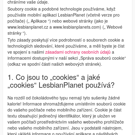
chráníme vaše údaje.
Soubory cookie a podobné technologie používáme, když
používáte mobilní aplikaci LesbianPlanet (včetně verze pro
počítače) („ Aplikace “) nebo webové stránky (jako je
www.lesbianplanet.cz a www.lesbianplanets.com) („ Webové
stránky “).
Tyto zásady poskytují více podrobností o souborech cookie a
technologiích sledování, které používáme, a měli byste je číst
ve spojení s našimi
zásadami ochrany osobních údajů
a
informacemi dostupnými v naší sekci „Správa souborů cookie“
(odkaz ve spodní části našich webových stránek).
1. Co jsou to „cookies“ a jaké
„cookies“ LesbianPlanet používá?
Na rozdíl od čokoládového typu nemají tyto sušenky žádné
kalorie! Informace shromažďujeme umístěním souborů cookie
do vašeho počítače nebo mobilního zařízení. Cookie je část
textu obsahující jedinečný identifikátor, který je uložen ve
vašem počítači prostřednictvím vašeho webového prohlížeče
nebo vašeho mobilního zařízení. Jsou v podstatě nástrojem,
který ukládá informace o používání aplikace a návštěvách