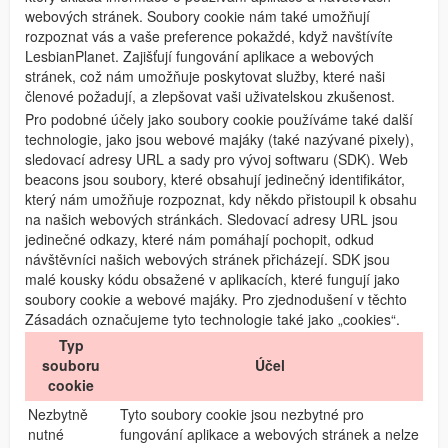
webových stránek. Soubory cookie nám také umožňují
rozpoznat vás a vaše preference pokaždé, když navštívíte
LesbianPlanet. Zajišťují fungování aplikace a webových
stránek, což nám umožňuje poskytovat služby, které naši
členové požadují, a zlepšovat vaši uživatelskou zkušenost.
Pro podobné účely jako soubory cookie používáme také další
technologie, jako jsou webové majáky (také nazývané pixely),
sledovací adresy URL a sady pro vývoj softwaru (SDK). Web
beacons jsou soubory, které obsahují jedinečný identifikátor,
který nám umožňuje rozpoznat, kdy někdo přistoupil k obsahu
na našich webových stránkách. Sledovací adresy URL jsou
jedinečné odkazy, které nám pomáhají pochopit, odkud
návštěvníci našich webových stránek přicházejí. SDK jsou
malé kousky kódu obsažené v aplikacích, které fungují jako
soubory cookie a webové majáky. Pro zjednodušení v těchto
Zásadách označujeme tyto technologie také jako „cookies“.
Typ
souboru
Účel
cookie
Nezbytně
Tyto soubory cookie jsou nezbytné pro
nutné
fungování aplikace a webových stránek a nelze