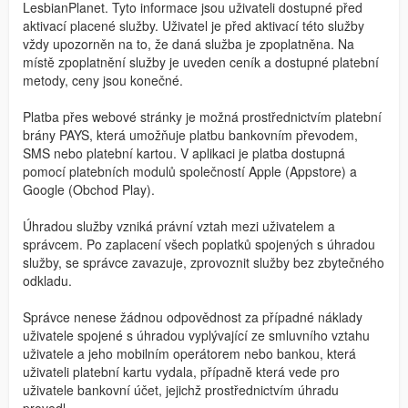
LesbianPlanet. Tyto informace jsou uživateli dostupné před
aktivací placené služby. Uživatel je před aktivací této služby
vždy upozorněn na to, že daná služba je zpoplatněna. Na
místě zpoplatnění služby je uveden ceník a dostupné platební
metody, ceny jsou konečné.
Platba přes webové stránky je možná prostřednictvím platební
brány PAYS, která umožňuje platbu bankovním převodem,
SMS nebo platební kartou. V aplikaci je platba dostupná
pomocí platebních modulů společností Apple (Appstore) a
Google (Obchod Play).
Úhradou služby vzniká právní vztah mezi uživatelem a
správcem. Po zaplacení všech poplatků spojených s úhradou
služby, se správce zavazuje, zprovoznit služby bez zbytečného
odkladu.
Správce nenese žádnou odpovědnost za případné náklady
uživatele spojené s úhradou vyplývající ze smluvního vztahu
uživatele a jeho mobilním operátorem nebo bankou, která
uživateli platební kartu vydala, případně která vede pro
uživatele bankovní účet, jejichž prostřednictvím úhradu