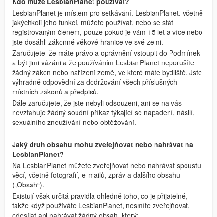
Kdo může LesbianPlanet používat?
LesbianPlanet je místem pro setkávání. LesbianPlanet, včetně
jakýchkoli jeho funkcí, můžete používat, nebo se stát
registrovaným členem, pouze pokud je vám 15 let a více nebo
jste dosáhli zákonné věkové hranice ve své zemi.
Zaručujete, že máte právo a oprávnění vstoupit do Podmínek
a být jimi vázáni a že používáním LesbianPlanet neporušíte
žádný zákon nebo nařízení země, ve které máte bydliště. Jste
výhradně odpovědní za dodržování všech příslušných
místních zákonů a předpisů.
Dále zaručujete, že jste nebyli odsouzeni, ani se na vás
nevztahuje žádný soudní příkaz týkající se napadení, násilí,
sexuálního zneužívání nebo obtěžování.
Jaký druh obsahu mohu zveřejňovat nebo nahrávat na
LesbianPlanet?
Na LesbianPlanet můžete zveřejňovat nebo nahrávat spoustu
věcí, včetně fotografií, e-mailů, zpráv a dalšího obsahu
(„Obsah“).
Existují však určitá pravidla ohledně toho, co je přijatelné,
takže když používáte LesbianPlanet, nesmíte zveřejňovat,
odesílat ani nahrávat žádný obsah, který: