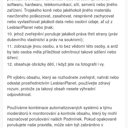
softwaru, hardwaru, telekomunikací, sítí, serverů nebo jiného
zařízení. Trojského koně nebo jakéhokoli jiného materiálu
navrženého poškozovat, zasahovat, nesprávně zachycovat
nebo vyvlastňovat jakákoli data nebo osobní údaje, ať už z
LesbianPlanet nebo jinak;
10. jehož zveřejnění porušuje jakákoli práva třetí strany (práv
duševního vlastnictví a práv na soukromí);
11. zobrazuje jinou osobu, a to bez vědomí této osoby, a aniž
by tato osoba měla příležitost odmítnout takové sdílení nebo
šíření;
12. obsahuje obrázky dětí, i když jste na fotografii i vy.
Při výběru obsahu, který se rozhodnete zveřejnit, nahrát nebo
odeslat prostřednictvím LesbianPlanet, používejte zdravý
rozum, protože za takový obsah nesete výhradní
odpovědnost.
Používáme kombinace automatizovaných systémů a týmu
moderátorů k monitorování a kontrole obsahu, který by mohl
naznačovat porušování našich Podmínek. Pokud opakovaně
porušujete naše pravidla, může vám být zabráněno v