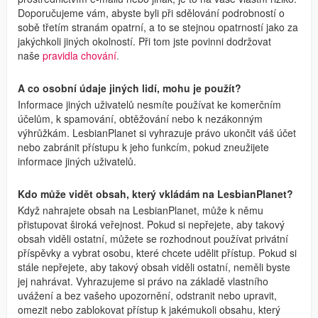
Doporučujeme vám, abyste byli při sdělování podrobností o
sobě třetím stranám opatrní, a to se stejnou opatrností jako za
jakýchkoli jiných okolností. Při tom jste povinni dodržovat
naše
pravidla chování
.
A co osobní údaje jiných lidí, mohu je použít?
Informace jiných uživatelů nesmíte používat ke komerčním
účelům, k spamování, obtěžování nebo k nezákonným
výhrůžkám. LesbianPlanet si vyhrazuje právo ukončit váš účet
nebo zabránit přístupu k jeho funkcím, pokud zneužijete
informace jiných uživatelů.
Kdo může vidět obsah, který vkládám na LesbianPlanet?
Když nahrajete obsah na LesbianPlanet, může k němu
přistupovat široká veřejnost. Pokud si nepřejete, aby takový
obsah viděli ostatní, můžete se rozhodnout používat privátní
příspěvky a vybrat osobu, které chcete udělit přístup. Pokud si
stále nepřejete, aby takový obsah viděli ostatní, neměli byste
jej nahrávat. Vyhrazujeme si právo na základě vlastního
uvážení a bez vašeho upozornění, odstranit nebo upravit,
omezit nebo zablokovat přístup k jakémukoli obsahu, který