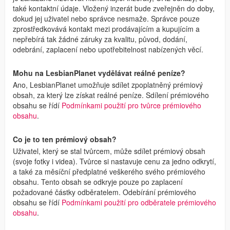
také kontaktní údaje. Vložený inzerát bude zveřejněn do doby,
dokud jej uživatel nebo správce nesmaže. Správce pouze
zprostředkovává kontakt mezi prodávajícím a kupujícím a
nepřebírá tak žádné záruky za kvalitu, původ, dodání,
odebrání, zaplacení nebo upotřebitelnost nabízených věcí.
Mohu na LesbianPlanet vydělávat reálné peníze?
Ano, LesbianPlanet umožňuje sdílet zpoplatněný prémiový
obsah, za který lze získat reálné peníze. Sdílení prémiového
obsahu se řídí
Podmínkami použití pro tvůrce prémiového
obsahu
.
Co je to ten prémiový obsah?
Uživatel, který se stal tvůrcem, může sdílet prémiový obsah
(svoje fotky i videa). Tvůrce si nastavuje cenu za jedno odkrytí,
a také za měsíční předplatné veškerého svého prémiového
obsahu. Tento obsah se odkryje pouze po zaplacení
požadované částky odběratelem. Odebírání prémiového
obsahu se řídí
Podmínkami použití pro odběratele prémiového
obsahu
.