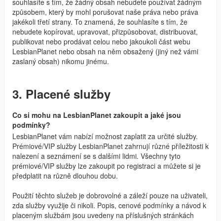
souhlasíte s tím, že žádný obsah nebudete používat žádným
způsobem, který by mohl porušovat naše práva nebo práva
jakékoli třetí strany. To znamená, že souhlasíte s tím, že
nebudete kopírovat, upravovat, přizpůsobovat, distribuovat,
publikovat nebo prodávat celou nebo jakoukoli část webu
LesbianPlanet nebo obsah na něm obsažený (jiný než vámi
zaslaný obsah) nikomu jinému.
3. Placené služby
Co si mohu na LesbianPlanet zakoupit a jaké jsou
podmínky?
LesbianPlanet vám nabízí možnost zaplatit za určité služby.
Prémiové/VIP služby LesbianPlanet zahrnují různé příležitosti k
nalezení a seznámení se s dalšími lidmi. Všechny tyto
prémiové/VIP služby lze zakoupit po registraci a můžete si je
předplatit na různě dlouhou dobu.
Použití těchto služeb je dobrovolné a záleží pouze na uživateli,
zda služby využije či nikoli. Popis, cenové podmínky a návod k
placeným službám jsou uvedeny na příslušných stránkách