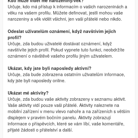
Kdo může vidět mé narozeniny/věk?
Určuje, kdo má přístup k informacím o vašich narozeninách a
věku na vašem profilu. Můžete definovat, jestli mohou vaše
narozeniny a věk vidět všichni, jen vaši přátelé nebo nikdo.
Odeslat uživatelům oznámení, když navštívím jejich
profil?
Určuje, zda budou uživatelé dostávat oznámení, když
navštívíte jejich profil. Pokud vypnete tuto funkci, neobdržíte
oznámení o návštěvě vašeho profilu jiným uživatelem.
Ukázat, kdy jste byli naposledy aktivní?
Určuje, zda bude zobrazena ostatním uživatelům informace,
kdy jste byli naposledy online.
Ukázat mé aktivity?
Určuje, zda budou vaše aktivity zobrazeny v seznamu aktivit.
Vaše aktivity vidí pouze vaši přátelé. Aktivity naleznete na
mobilní zařízení v menu vlevo nahoře a na zařízeních s větším
displejem v pravém bočním panelu. Aktivity zobrazují
informace o příspěvcích, které se vám líbí, vaše komentáře,
přijaté žádosti o přátelství a další.