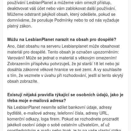
používání LesbianPlanet a můžeme vám omezit přístup,
deaktivovat váš účet nebo vám zablokovat další používání.
Můžeme odstranit jakýkoli obsah, který odešlete, pokud se
domníváme, že porušuje Podmínky nebo to od nás vyžaduje
platný zákon.
Můžu na LesbianPlanet narazit na obsah pro dospělé?
Ano, část obsahu na serveru Lesbianplanet může obsahovat
materiál pro dospělé. Tento obsah je označen upozorněním:
Varování! Může se jednat o materiál s věkovým omezením!
Zobrazením příspěvku potvrzuješ, že jsi starší 18 let nebo jsi
dosáhla zákonné věkové hranice ve své zemi. A vy souhlasíte
s tím, že vezmete v úvahu při rozhodování, jestli si tento skrytý
obsah zobrazíte.
Existují nějaká pravidla týkající se osobních údajů, jako je
třeba moje e-mailová adresa?
Na LesbianPlanet nesmíte sdílet bankovní údaje, adresy
bydliště, e-mailové adresy, telefonní čísla, adresy URL,
komerční odkazy, loga firem. Pokud se rozhodnete prozradit
jakékoli osobní údaje o sobě ostatním uživatelům, ať už
prostřednictvím e-mailu nebo jinak, je to na vaše vlastní riziko.