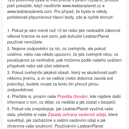
platí pokaždé, když navštívíte www.lesbianplanet.cz a
www.lesbianplanets.com. Pro případ, že byste si někdy
potřebovali připomenout hlavní body, zde je rychlé shrnutí:
1. Pokud je vám méně než 15 let nebo jste nedosáhli zákonné
věkové hranice ve své zemi, pak bohužel LesbianPlanet
používat nemůžete.
2. Nejsme zodpovědní za nic, co zveřejníte, ale pokud
uvidíme, nebo nás někdo upozorní, že jste zveřejnili něco, co
považujeme za nevhodné, pak můžeme podle našeho uvážení
příspěvek nebo váš účet odstranit.
3. Pokud zveřejníte jakýkoli obsah, který ve skutečnosti patří
někomu jinému, a on se naštve (nebo dokonce zavolá své
právníky), budete muset za tento čin převzít plnou
zodpovědnost.
4. Přečtěte si, prosím naše
Pravidla chování
, kde najdete další
informace o tom, co dělat, co nedělat a jak zůstat v bezpečí.
5. Pokud vás znepokojuje, jak LesbianPlanet využívá vaše
data, přečtěte si naše
Zásady ochrany osobních údajů
, které
vysvětlují, jak zacházíme s vašimi osobními údaji a jak
chráníme vaše soukromí. Používáním LesbianPlanet