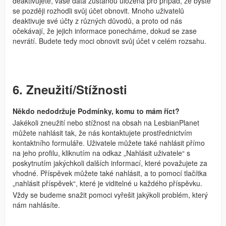
deaktivujete, vaše data zůstanou uložena pro případ, že byste
se později rozhodli svůj účet obnovit. Mnoho uživatelů
deaktivuje své účty z různých důvodů, a proto od nás
očekávají, že jejich informace ponecháme, dokud se zase
nevrátí. Budete tedy moci obnovit svůj účet v celém rozsahu.
6. Zneužití/Stížnosti
Někdo nedodržuje Podmínky, komu to mám říct?
Jakékoli zneužití nebo stížnost na obsah na LesbianPlanet
můžete nahlásit tak, že nás kontaktujete prostřednictvím
kontaktního formuláře. Uživatele můžete také nahlásit přímo
na jeho profilu, kliknutím na odkaz „Nahlásit uživatele“ s
poskytnutím jakýchkoli dalších informací, které považujete za
vhodné. Příspěvek můžete také nahlásit, a to pomocí tlačítka
„nahlásit příspěvek“, které je viditelné u každého příspěvku.
Vždy se budeme snažit pomoci vyřešit jakýkoli problém, který
nám nahlásíte.