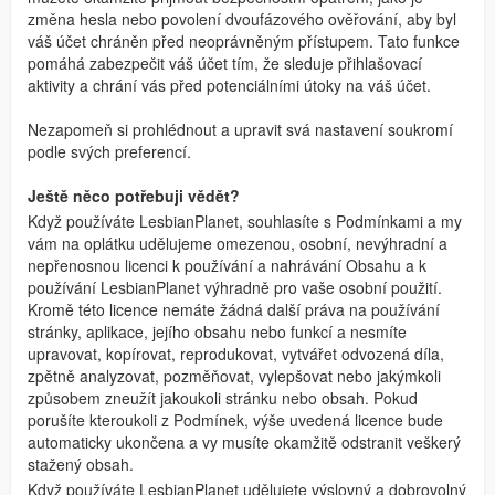
změna hesla nebo povolení dvoufázového ověřování, aby byl
váš účet chráněn před neoprávněným přístupem. Tato funkce
pomáhá zabezpečit váš účet tím, že sleduje přihlašovací
aktivity a chrání vás před potenciálními útoky na váš účet.
Nezapomeň si prohlédnout a upravit svá nastavení soukromí
podle svých preferencí.
Ještě něco potřebuji vědět?
Když používáte LesbianPlanet, souhlasíte s Podmínkami a my
vám na oplátku udělujeme omezenou, osobní, nevýhradní a
nepřenosnou licenci k používání a nahrávání Obsahu a k
používání LesbianPlanet výhradně pro vaše osobní použití.
Kromě této licence nemáte žádná další práva na používání
stránky, aplikace, jejího obsahu nebo funkcí a nesmíte
upravovat, kopírovat, reprodukovat, vytvářet odvozená díla,
zpětně analyzovat, pozměňovat, vylepšovat nebo jakýmkoli
způsobem zneužít jakoukoli stránku nebo obsah. Pokud
porušíte kteroukoli z Podmínek, výše uvedená licence bude
automaticky ukončena a vy musíte okamžitě odstranit veškerý
stažený obsah.
Když používáte LesbianPlanet udělujete výslovný a dobrovolný