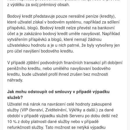
z výdělku za svůj prémiový obsah.
Bodový kredit představuje pouze nereálné peníze (kredity),
které uživatel získal v bodovém systému, například za sdílení
příspěvků, blogů. Bodový kredit nelze převést na bankovní
účet a je zakázáno bodový kredit uměle navyšovat. Například
vytvářením příspěvků a blogů, které nemají žádnou
uživatelskou hodnotu a je u nich patrné, že byly vytvořeny jen
pro účel navýšení bodového kreditu.
V případě zjištění podvodných finančních transakcí při dobíjení
peněžního kreditu, nebo umělého navyšovaní bodového
kreditu, bude uživateli profil ihned zrušen bez možnosti
náhrady.
Jak mohu odstoupit od smlouvy v případě výpadku
služeb?
Uživatel má nárok na navrácení celé hodnoty zakoupené
služby (VIP členství, Zviditelnění, Výkřiky a další.) za dané
období v případě výpadku služeb Serveru po dobu delší než
10 % z doby platnosti dané služby nebo v případě
nefunkčnosti služby. Tato možnost se netýká výpadku