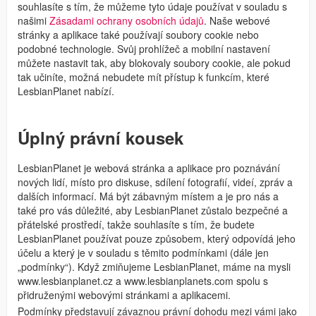
souhlasíte s tím, že můžeme tyto údaje používat v souladu s
našimi
Zásadami ochrany osobních údajů
. Naše webové
stránky a aplikace také používají soubory cookie nebo
podobné technologie. Svůj prohlížeč a mobilní nastavení
můžete nastavit tak, aby blokovaly soubory cookie, ale pokud
tak učiníte, možná nebudete mít přístup k funkcím, které
LesbianPlanet nabízí.
Úplný právní kousek
LesbianPlanet je webová stránka a aplikace pro poznávání
nových lidí, místo pro diskuse, sdílení fotografií, videí, zpráv a
dalších informací. Má být zábavným místem a je pro nás a
také pro vás důležité, aby LesbianPlanet zůstalo bezpečné a
přátelské prostředí, takže souhlasíte s tím, že budete
LesbianPlanet používat pouze způsobem, který odpovídá jeho
účelu a který je v souladu s těmito podmínkami (dále jen
„podmínky“). Když zmiňujeme LesbianPlanet, máme na mysli
www.lesbianplanet.cz a www.lesbianplanets.com spolu s
přidruženými webovými stránkami a aplikacemi.
Podmínky představují závaznou právní dohodu mezi vámi jako