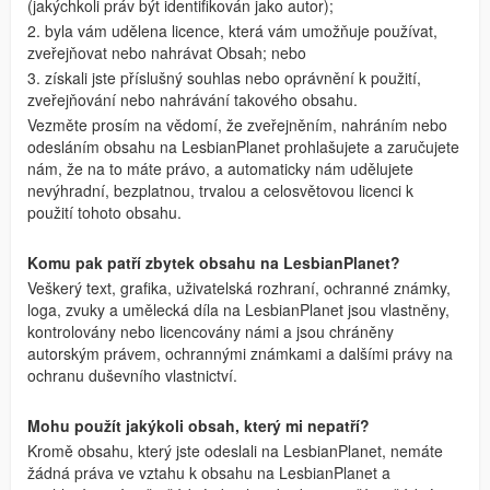
(jakýchkoli práv být identifikován jako autor);
2. byla vám udělena licence, která vám umožňuje používat,
zveřejňovat nebo nahrávat Obsah; nebo
3. získali jste příslušný souhlas nebo oprávnění k použití,
zveřejňování nebo nahrávání takového obsahu.
Vezměte prosím na vědomí, že zveřejněním, nahráním nebo
odesláním obsahu na LesbianPlanet prohlašujete a zaručujete
nám, že na to máte právo, a automaticky nám udělujete
nevýhradní, bezplatnou, trvalou a celosvětovou licenci k
použití tohoto obsahu.
Komu pak patří zbytek obsahu na LesbianPlanet?
Veškerý text, grafika, uživatelská rozhraní, ochranné známky,
loga, zvuky a umělecká díla na LesbianPlanet jsou vlastněny,
kontrolovány nebo licencovány námi a jsou chráněny
autorským právem, ochrannými známkami a dalšími právy na
ochranu duševního vlastnictví.
Mohu použít jakýkoli obsah, který mi nepatří?
Kromě obsahu, který jste odeslali na LesbianPlanet, nemáte
žádná práva ve vztahu k obsahu na LesbianPlanet a