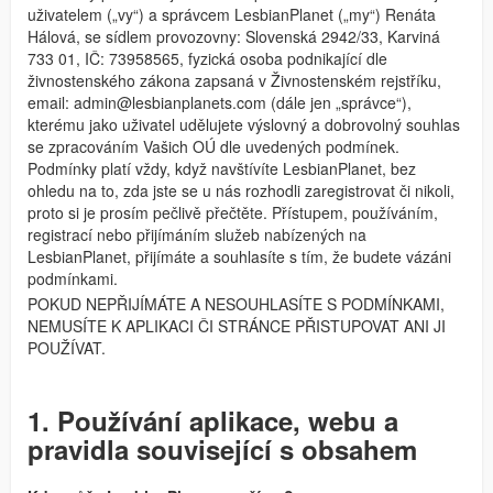
uživatelem („vy“) a správcem LesbianPlanet („my“) Renáta
Hálová, se sídlem provozovny: Slovenská 2942/33, Karviná
733 01, IČ: 73958565, fyzická osoba podnikající dle
živnostenského zákona zapsaná v Živnostenském rejstříku,
email:
admin@lesbianplanets.com
(dále jen „správce“),
kterému jako uživatel udělujete výslovný a dobrovolný souhlas
se zpracováním Vašich OÚ dle uvedených podmínek.
Podmínky platí vždy, když navštívíte LesbianPlanet, bez
ohledu na to, zda jste se u nás rozhodli zaregistrovat či nikoli,
proto si je prosím pečlivě přečtěte. Přístupem, používáním,
registrací nebo přijímáním služeb nabízených na
LesbianPlanet, přijímáte a souhlasíte s tím, že budete vázáni
podmínkami.
POKUD NEPŘIJÍMÁTE A NESOUHLASÍTE S PODMÍNKAMI,
NEMUSÍTE K APLIKACI ČI STRÁNCE PŘISTUPOVAT ANI JI
POUŽÍVAT.
1. Používání aplikace, webu a
pravidla související s obsahem