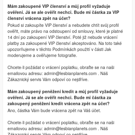
Mám zakoupené VIP členství a můj profil vyžaduje
ověření. Já se ale ověřit nechci. Bude mi částka za VIP
členství vrácena zpět na účet?
Pokud si zakoupíte VIP členství a nebudete chtít svůj profil
ověřit, máte právo na odstoupení od smlouvy, které je platné
14 dní po zakoupení VIP členství. Poté již nebude vrácení
platby za zakoupené VIP členství akceptováno. Na toto také
upozorňujeme v těchto Podmínkách použití v části Jak
moderujeme a ověřujeme fotografie.
Chcete-li požádat o vrácení poplatku, obraťte se na naši
emailovou adresu:
admin@lesbianplanets.com
. Náš
Zákaznický servis Vám odpoví co nejdříve.
Mám zakoupený peněžení kredit a můj profil vyžaduje
ověření. Já se ale ověřit nechci. Bude mi částka za
zakoupený peněžení kredit vrácena zpět na účet?
Ano, částka Vám bude vrácena zpět na Váš účet.
Chcete-li požádat o vrácení poplatku, obraťte se na naši
emailovou adresu:
admin@lesbianplanets.com
. Náš
Zákaznický servis Vám odpoví co nejdříve.