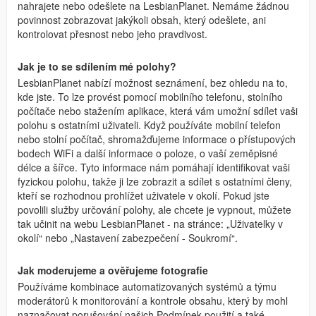
nahrajete nebo odešlete na LesbianPlanet. Nemáme žádnou
povinnost zobrazovat jakýkoli obsah, který odešlete, ani
kontrolovat přesnost nebo jeho pravdivost.
Jak je to se sdílením mé polohy?
LesbianPlanet nabízí možnost seznámení, bez ohledu na to,
kde jste. To lze provést pomocí mobilního telefonu, stolního
počítače nebo stažením aplikace, která vám umožní sdílet vaši
polohu s ostatními uživateli. Když používáte mobilní telefon
nebo stolní počítač, shromažďujeme informace o přístupových
bodech WiFi a další informace o poloze, o vaší zeměpisné
délce a šířce. Tyto informace nám pomáhají identifikovat vaši
fyzickou polohu, takže ji lze zobrazit a sdílet s ostatními členy,
kteří se rozhodnou prohlížet uživatele v okolí. Pokud jste
povolili služby určování polohy, ale chcete je vypnout, můžete
tak učinit na webu LesbianPlanet - na stránce: „Uživatelky v
okolí“ nebo „Nastavení zabezpečení - Soukromí“.
Jak moderujeme a ověřujeme fotografie
Používáme kombinace automatizovaných systémů a týmu
moderátorů k monitorování a kontrole obsahu, který by mohl
naznačovat porušování našich Podmínek použití a také