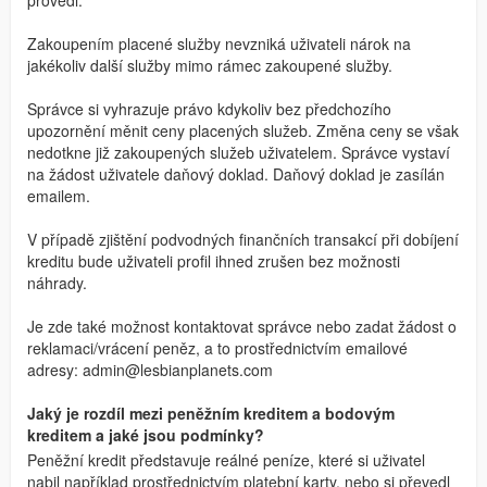
provedl.
Zakoupením placené služby nevzniká uživateli nárok na
jakékoliv další služby mimo rámec zakoupené služby.
Správce si vyhrazuje právo kdykoliv bez předchozího
upozornění měnit ceny placených služeb. Změna ceny se však
nedotkne již zakoupených služeb uživatelem. Správce vystaví
na žádost uživatele daňový doklad. Daňový doklad je zasílán
emailem.
V případě zjištění podvodných finančních transakcí při dobíjení
kreditu bude uživateli profil ihned zrušen bez možnosti
náhrady.
Je zde také možnost kontaktovat správce nebo zadat žádost o
reklamaci/vrácení peněz, a to prostřednictvím emailové
adresy:
admin@lesbianplanets.com
Jaký je rozdíl mezi peněžním kreditem a bodovým
kreditem a jaké jsou podmínky?
Peněžní kredit představuje reálné peníze, které si uživatel
nabil například prostřednictvím platební karty, nebo si převedl