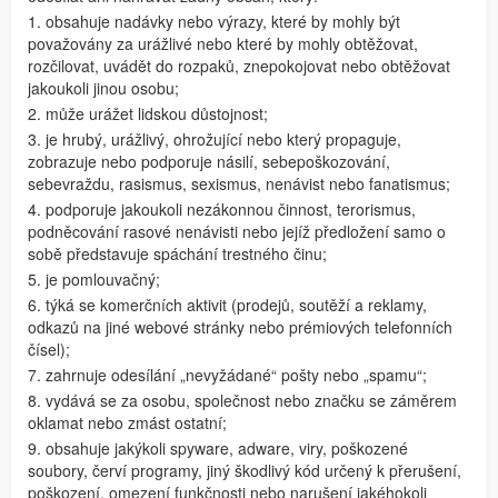
1. obsahuje nadávky nebo výrazy, které by mohly být
považovány za urážlivé nebo které by mohly obtěžovat,
rozčilovat, uvádět do rozpaků, znepokojovat nebo obtěžovat
jakoukoli jinou osobu;
2. může urážet lidskou důstojnost;
3. je hrubý, urážlivý, ohrožující nebo který propaguje,
zobrazuje nebo podporuje násilí, sebepoškozování,
sebevraždu, rasismus, sexismus, nenávist nebo fanatismus;
4. podporuje jakoukoli nezákonnou činnost, terorismus,
podněcování rasové nenávisti nebo jejíž předložení samo o
sobě představuje spáchání trestného činu;
5. je pomlouvačný;
6. týká se komerčních aktivit (prodejů, soutěží a reklamy,
odkazů na jiné webové stránky nebo prémiových telefonních
čísel);
7. zahrnuje odesílání „nevyžádané“ pošty nebo „spamu“;
8. vydává se za osobu, společnost nebo značku se záměrem
oklamat nebo zmást ostatní;
9. obsahuje jakýkoli spyware, adware, viry, poškozené
soubory, červí programy, jiný škodlivý kód určený k přerušení,
poškození, omezení funkčnosti nebo narušení jakéhokoli