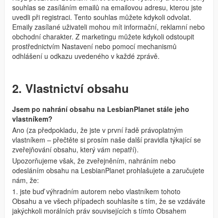
souhlas se zasíláním emailů na emailovou adresu, kterou jste
uvedli při registraci. Tento souhlas můžete kdykoli odvolat.
Emaily zasílané uživateli mohou mít informační, reklamní nebo
obchodní charakter. Z marketingu můžete kdykoli odstoupit
prostřednictvím Nastavení nebo pomocí mechanismů
odhlášení u odkazu uvedeného v každé zprávě.
2. Vlastnictví obsahu
Jsem po nahrání obsahu na LesbianPlanet stále jeho
vlastníkem?
Ano (za předpokladu, že jste v první řadě právoplatným
vlastníkem – přečtěte si prosím naše další pravidla týkající se
zveřejňování obsahu, který vám nepatří).
Upozorňujeme však, že zveřejněním, nahráním nebo
odesláním obsahu na LesbianPlanet prohlašujete a zaručujete
nám, že:
1. jste buď výhradním autorem nebo vlastníkem tohoto
Obsahu a ve všech případech souhlasíte s tím, že se vzdáváte
jakýchkoli morálních práv souvisejících s tímto Obsahem