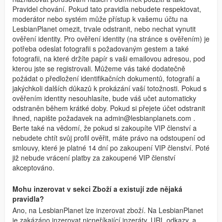
Pravidel chování. Pokud tato pravidla nebudete respektovat,
moderátor nebo systém může přístup k vašemu účtu na
LesbianPlanet omezit, trvale odstranit, nebo nechat vynutit
ověření identity. Pro ověření identity (na stránce s ověřením) je
potřeba odeslat fotografii s požadovaným gestem a také
fotografii, na které držíte papír s vaši emailovou adresou, pod
kterou jste se registrovali. Můžeme vás také dodatečně
požádat o předložení identifikačních dokumentů, fotografií a
jakýchkoli dalších důkazů k prokázání vaší totožnosti. Pokud s
ověřením identity nesouhlasíte, bude váš učet automaticky
odstraněn během krátké doby. Pokud si přejete účet odstranit
ihned, napište požadavek na
admin@lesbianplanets.com
.
Berte také na vědomí, že pokud si zakoupíte VIP členství a
nebudete chtít svůj profil ověřit, máte právo na odstoupení od
smlouvy, které je platné 14 dní po zakoupení VIP členství. Poté
již nebude vrácení platby za zakoupené VIP členství
akceptováno.
Mohu inzerovat v sekci Zboží a existují zde nějaká
pravidla?
Ano, na LesbianPlanet lze inzerovat zboží. Na LesbianPlanet
je zakázáno inzerovat nicneříkající inzeráty, URL odkazy, a