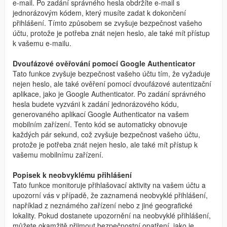
e-mail. Po zadání správného hesla obdržíte e-mail s
jednorázovým kódem, který musíte zadat k dokončení
přihlášení. Tímto způsobem se zvyšuje bezpečnost vašeho
účtu, protože je potřeba znát nejen heslo, ale také mít přístup
k vašemu e-mailu.
Dvoufázové ověřování pomocí Google Authenticator
Tato funkce zvyšuje bezpečnost vašeho účtu tím, že vyžaduje
nejen heslo, ale také ověření pomocí dvoufázové autentizační
aplikace, jako je Google Authenticator. Po zadání správného
hesla budete vyzváni k zadání jednorázového kódu,
generovaného aplikací Google Authenticator na vašem
mobilním zařízení. Tento kód se automaticky obnovuje
každých pár sekund, což zvyšuje bezpečnost vašeho účtu,
protože je potřeba znát nejen heslo, ale také mít přístup k
vašemu mobilnímu zařízení.
Popisek k neobvyklému přihlášení
Tato funkce monitoruje přihlašovací aktivity na vašem účtu a
upozorní vás v případě, že zaznamená neobvyklé přihlášení,
například z neznámého zařízení nebo z jiné geografické
lokality. Pokud dostanete upozornění na neobvyklé přihlášení,
můžete okamžitě přijmout bezpečnostní opatření, jako je