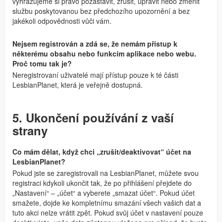
vyhrazujeme si právo pozastavit, zrušit, upravit nebo změnit
službu poskytovanou bez předchozího upozornění a bez
jakékoli odpovědnosti vůči vám.
Nejsem registrován a zdá se, že nemám přístup k
některému obsahu nebo funkcím aplikace nebo webu.
Proč tomu tak je?
Neregistrovaní uživatelé mají přístup pouze k té části
LesbianPlanet, která je veřejně dostupná.
5. Ukončení používání z vaší
strany
Co mám dělat, když chci „zrušit/deaktivovat“ účet na
LesbianPlanet?
Pokud jste se zaregistrovali na LesbianPlanet, můžete svou
registraci kdykoli ukončit tak, že po přihlášení přejdete do
„Nastavení“ – „účet“ a vyberete „smazat účet“. Pokud účet
smažete, dojde ke kompletnímu smazání všech vašich dat a
tuto akci nelze vrátit zpět. Pokud svůj účet v nastavení pouze