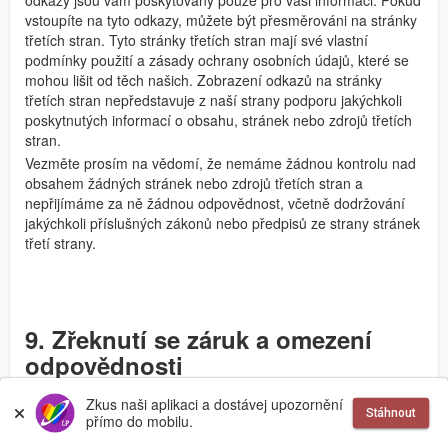
odkazy jsou vám poskytovány pouze pro vaši informaci. Pokud
vstoupíte na tyto odkazy, můžete být přesměrováni na stránky
třetích stran. Tyto stránky třetích stran mají své vlastní
podmínky použití a zásady ochrany osobních údajů, které se
mohou lišit od těch našich. Zobrazení odkazů na stránky
třetích stran nepředstavuje z naší strany podporu jakýchkoli
poskytnutých informací o obsahu, stránek nebo zdrojů třetích
stran.
Vezměte prosím na vědomí, že nemáme žádnou kontrolu nad
obsahem žádných stránek nebo zdrojů třetích stran a
nepřijímáme za ně žádnou odpovědnost, včetně dodržování
jakýchkoli příslušných zákonů nebo předpisů ze strany stránek
třetí strany.
9. Zřeknutí se záruk a omezení
odpovědnosti
Zkus naši aplikaci a dostávej upozornění
Zapomněl jsem tady na pravidla chování a teď mi někdo
Stáhnout
přímo do mobilu.
vyhrožuje žalobou. Vyřeší to vaši právníci?